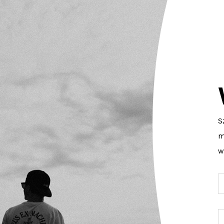
S
m
w